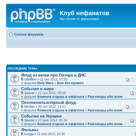
Клуб нефанатов
Мы лечим от фанатизма!
Список форумов
ПОСЛЕДНИЕ ТЕМЫ
Флуд из ветки про Оптера и ДНС
sheffline
» 11 окт 2012, 07:55
1
в форуме
Holy Wars
»
Бои без правил
События в мире
Хмеля
» 11 сен 2015, 00:05
в форуме
Комната отдыха и оффтопа
»
Разговоры обо всем
Околокомпьютерный флуд.
MrSlon
» 02 окт 2012, 12:01
1
в форуме
Комната отдыха и оффтопа
»
Разговоры обо всем
События на Украине
Хмеля
» 27 фев 2014, 03:34
в форуме
Комната отдыха и оффтопа
»
Разговоры обо всем
Фильмы
kvaga
» 11 апр 2013, 22:36