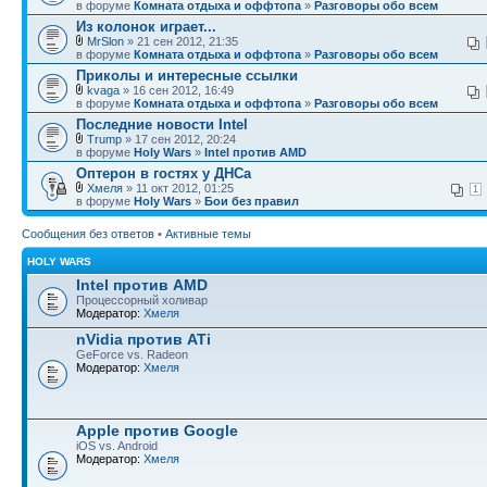
в форуме
Комната отдыха и оффтопа
»
Разговоры обо всем
Из колонок играет...
MrSlon
» 21 сен 2012, 21:35
в форуме
Комната отдыха и оффтопа
»
Разговоры обо всем
Приколы и интересные ссылки
kvaga
» 16 сен 2012, 16:49
в форуме
Комната отдыха и оффтопа
»
Разговоры обо всем
Последние новости Intel
Trump
» 17 сен 2012, 20:24
в форуме
Holy Wars
»
Intel против AMD
Оптерон в гостях у ДНСа
Хмеля
» 11 окт 2012, 01:25
1
в форуме
Holy Wars
»
Бои без правил
Сообщения без ответов
•
Активные темы
HOLY WARS
Intel против AMD
Процессорный холивар
Модератор:
Хмеля
nVidia против ATi
GeForce vs. Radeon
Модератор:
Хмеля
Apple против Google
iOS vs. Android
Модератор:
Хмеля