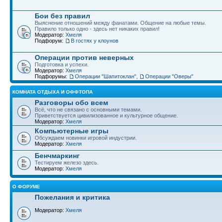
Бои без правил
Выяснение отношений между фанатами. Общение на любые темы.
Правило только одно - здесь нет никаких правил!
Модератор:
Хмеля
Подфорум:
В гостях у клоунов
Операции против неверных
Подготовка и успехи.
Модератор:
Хмеля
Подфорумы:
Операции "Шапитоклан"
,
Операции "Оверы"
КОМНАТА ОТДЫХА И ОФФТОПА
Разговоры обо всем
Всё, что не связано с основными темами.
Приветствуется цивилизованное и культурное общение.
Модератор:
Хмеля
Компьютерные игры
Обсуждаем новинки игровой индустрии.
Модератор:
Хмеля
Бенчмаркинг
Тестируем железо здесь.
Модератор:
Хмеля
О ФОРУМЕ
Пожелания и критика
Модератор:
Хмеля