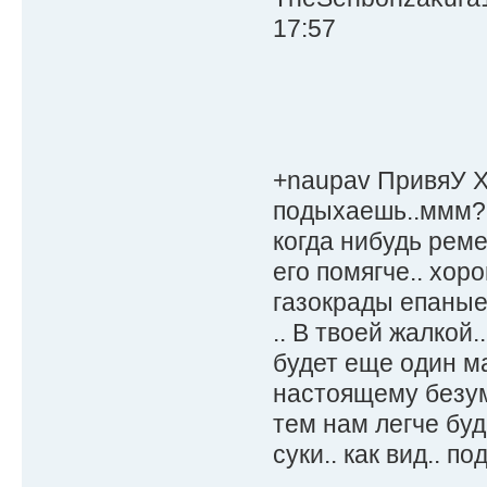
17:57
+naupav ПривяУ Хо
подыхаешь..ммм? 
когда нибудь реме
его помягче.. хо
газокрады епаны
.. В твоей жалкой
будет еще один ма
настоящему безумн
тем нам легче буде
суки.. как вид.. 