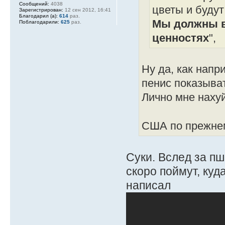
Сообщений:
4038
цветы и будут
Зарегистрирован:
12 сен 2012, 16:41
Благодарил (а):
614
раз.
Мы должны в
Поблагодарили:
625
раз.
ценностях
",
Ну да, как напр
пенис показыват
Лично мне нахуй
США по прежнем
Суки. Вслед за п
скоро поймут, ку
написал