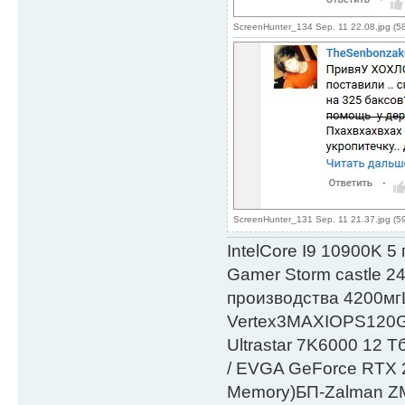
ScreenHunter_134 Sep. 11 22.08.jpg (5
ScreenHunter_131 Sep. 11 21.37.jpg (5
IntelСore I9 10900K 5
Gamer Storm castle 2
производства 4200мг
Vertex3MAXIOPS120
Ultrastar 7K6000 12
/ EVGA GeForce RTX
Мemory)БП-Zalman 