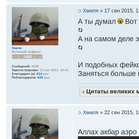
Хмеля
» 17 сен 2015, 1
А ты думал
Вот 
А на самом деле 
Хмеля
Истинный нефанат
И подобных фейко
Сообщений:
4038
Зарегистрирован:
12 сен 2012, 16:41
Заняться больше н
Благодарил (а):
614
раз.
Поблагодарили:
625
раз.
Цитаты великих 
Хмеля
» 22 сен 2015, 1
Аллах акбар аэро