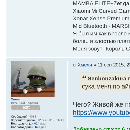
MAMBA ELITE+Zet gami
Xiaomi Mi Curved Gam
Xonar Xense Premium+
Mid Bluetooth - MARS
Я был им как в горле 
боле.. я злостью плати
Меня зовут -Король С
Хмеля
» 11 сен 2015, 2
Senbonzakura п
сука меня по ай
Хмеля
Чего? Живой же п
Истинный нефанат
https://www.youtu
Сообщений:
4038
Зарегистрирован:
12 сен 2012, 16:41
Благодарил (а):
614
раз.
Поблагодарили:
625
раз.
Добавлено спустя 6 м