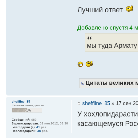
Лучший ответ.
Добавлено спустя 4 м
мы туда Армату
Цитаты великих 
sheffline_85
sheffline_85
» 17 сен 20
Капитан очевидность
У хохлопидарасти
Сообщений:
469
касающемуся Рос
Зарегистрирован:
02 ноя 2012, 09:30
Благодарил (а):
41
раз.
Поблагодарили:
35
раз.