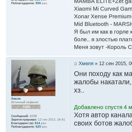
MAMBA ELITE+Zet gami
Поблагодарили:
559
раз.
Xiaomi Mi Curved Gam
Xonar Xense Premium+
Mid Bluetooth - MARS
Я был им как в горле 
боле.. я злостью плати
Меня зовут -Король С
Хмеля
» 12 сен 2015, 0
Они походу как м
жалобы накатали, 
хз..
Хмеля
Истинный нефанат
Добавлено спустя 4 
Хотя автор канал
Сообщений:
4038
Зарегистрирован:
12 сен 2012, 16:41
своих ботов жало
Благодарил (а):
614
раз.
Поблагодарили:
625
раз.