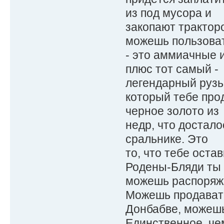
из под мусора и
закопают трактор
можешь пользова
- это аммиачные 
плюс тот самый -
легендарный рузьк
который тебе про
черное золото из
недр, что достало
сральнике. Это
то, что тебе оста
Родены-Бляди ты
можешь распоряжат
Можешь продават
Донбабве, можешь
Единственное, че