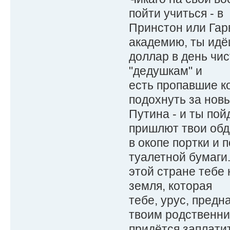
пойти учиться - в
Принстон или Гар
академию, ты идё
доллар в день чис
"дедушкам" и
есть пропавшие ко
подохнуть за нов
Путина - и ты пой
пришлют твои об
в окопе портки и 
туалетной бумаги.
этой стране тебе
земля, которая
тебе, урус, предн
твоим родственн
придётся заплати