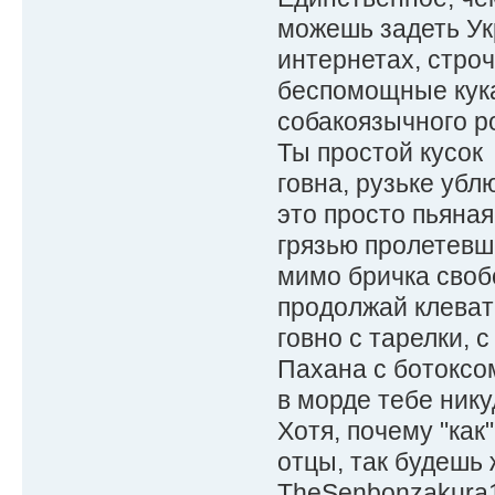
можешь задеть Укр
интернетах, стро
беспомощные кука
собакоязычного р
Ты простой кусок
говна, рузьке убл
это просто пьяная
грязью пролетевш
мимо бричка своб
продолжай клеват
говно с тарелки, 
Пахана с ботоксо
в морде тебе нику
Хотя, почему "как
отцы, так будешь ж
TheSenbonzakura