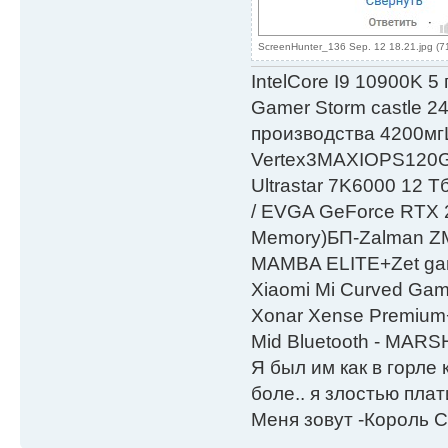
ScreenHunter_136 Sep. 12 18.21.jpg (7
IntelСore I9 10900K 5
Gamer Storm castle 2
производства 4200мг
Vertex3MAXIOPS120
Ultrastar 7K6000 12
/ EVGA GeForce RTX
Мemory)БП-Zalman 
MAMBA ELITE+Zet gami
Xiaomi Mi Curved Gam
Xonar Xense Premium+
Mid Bluetooth - MARS
Я был им как в горле 
боле.. я злостью плати
Меня зовут -Король С