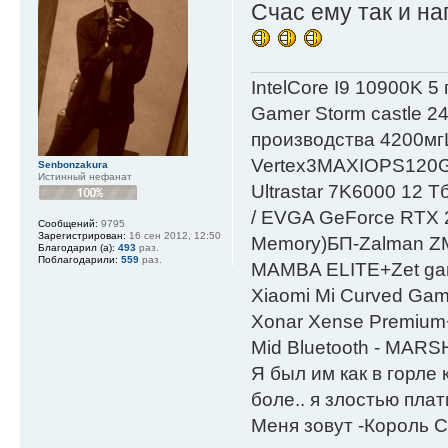
Счас ему так и нап
IntelСore I9 10900K 5
Gamer Storm castle 2
производства 4200мг
Vertex3MAXIOPS120
Senbonzakura
Истинный нефанат
Ultrastar 7K6000 12
/ EVGA GeForce RTX
Сообщений:
9795
Зарегистрирован:
16 сен 2012, 12:50
Мemory)БП-Zalman 
Благодарил (а):
493
раз.
Поблагодарили:
559
раз.
MAMBA ELITE+Zet gami
Xiaomi Mi Curved Gam
Xonar Xense Premium+
Mid Bluetooth - MARS
Я был им как в горле 
боле.. я злостью плати
Меня зовут -Король С