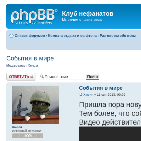
Клуб нефанатов
Мы лечим от фанатизма!
Список форумов
‹
Комната отдыха и оффтопа
‹
Разговоры обо всем
События в мире
Модератор:
Хмеля
Ответить
События в мире
Хмеля
» 11 сен 2015, 00:05
Пришла пора нову
Тем более, что со
Видео действитель
Хмеля
Истинный нефанат