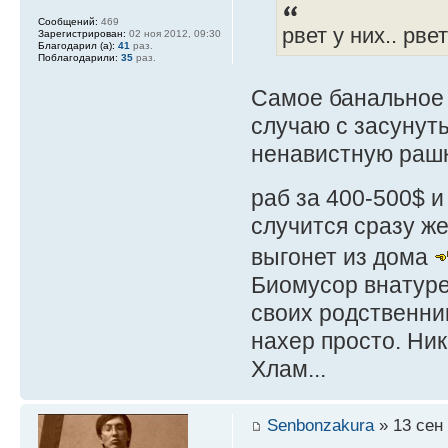
Сообщений:
469
рвет у них.. рве
Зарегистрирован:
02 ноя 2012, 09:30
Благодарил (а):
41
раз.
Поблагодарили:
35
раз.
Самое банальное 
случаю с засунуты
ненавистную рашк
раб за 400-500$ 
случится сразу же
выгонет из дома
Биомусор внатуре,
своих родственник
нахер просто. Ник
Хлам...
Senbonzakura
» 13 сен 