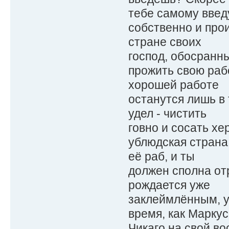
тебе самому введу
собственно и про
стране своих
господ, обосранн
прожить свою раб
хорошей работе
останутся лишь в
удел - чистить
говно и сосать хе
ублюдская страна 
её раб, и ты
должен сполна отр
рождается уже
заклеймлённым, у
время, как Маркус
Чикаго на свой в