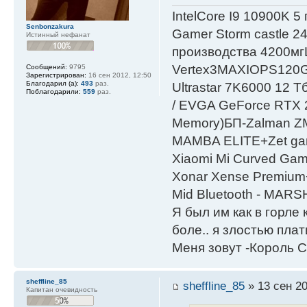
IntelСore I9 10900K 5
Senbonzakura
Gamer Storm castle 2
Истинный нефанат
производства 4200мг
Vertex3MAXIOPS120
Сообщений:
9795
Зарегистрирован:
16 сен 2012, 12:50
Благодарил (а):
493
раз.
Ultrastar 7K6000 12
Поблагодарили:
559
раз.
/ EVGA GeForce RTX
Мemory)БП-Zalman 
MAMBA ELITE+Zet gami
Xiaomi Mi Curved Gam
Xonar Xense Premium+
Mid Bluetooth - MARS
Я был им как в горле 
боле.. я злостью плати
Меня зовут -Король С
sheffline_85
sheffline_85
» 13 сен 20
Капитан очевидность