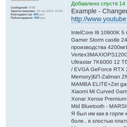
Добавлено спустя 14 
Сообщений:
9795
Example - Change
Зарегистрирован:
16 сен 2012, 12:50
Благодарил (а):
493
раз.
http://www.youtub
Поблагодарили:
559
раз.
IntelСore I9 10900K 5
Gamer Storm castle 2
производства 4200мг
Vertex3MAXIOPS120
Ultrastar 7K6000 12
/ EVGA GeForce RTX
Мemory)БП-Zalman 
MAMBA ELITE+Zet gami
Xiaomi Mi Curved Gam
Xonar Xense Premium+
Mid Bluetooth - MARS
Я был им как в горле 
боле.. я злостью плати