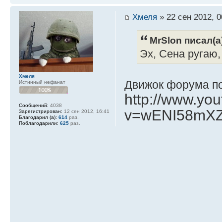
Хмеля
» 22 сен 2012, 0
MrSlon писал(а
Эх, Сена ругаю,
Хмеля
Движок форума по
Истинный нефанат
http://www.yo
Сообщений:
4038
v=wENI58mX
Зарегистрирован:
12 сен 2012, 16:41
Благодарил (а):
614
раз.
Поблагодарили:
625
раз.