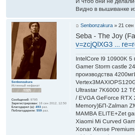
И чтоб они не делали
Видно в вышиванке и
Senbonzakura
» 21 сен 
Seba - The Joy (F
v=zcjQlXG3 ... re=r
IntelСore I9 10900K 5
Gamer Storm castle 2
производства 4200мг
Vertex3MAXIOPS120
Senbonzakura
Истинный нефанат
Ultrastar 7K6000 12
/ EVGA GeForce RTX
Сообщений:
9795
Зарегистрирован:
16 сен 2012, 12:50
Мemory)БП-Zalman 
Благодарил (а):
493
раз.
Поблагодарили:
559
раз.
MAMBA ELITE+Zet gami
Xiaomi Mi Curved Gam
Xonar Xense Premium+