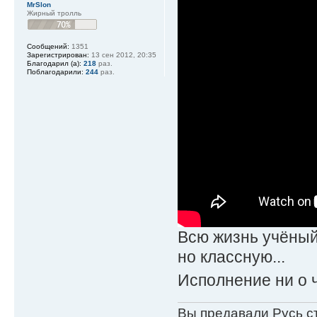
MrSlon
Жирный тролль
Сообщений:
1351
Зарегистрирован:
13 сен 2012, 20:35
Благодарил (а):
218
раз.
Поблагодарили:
244
раз.
Всю жизнь учёный 
но классную...
Исполнение ни о 
Вы предавали Русь с