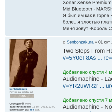
Xonar Xense Premium+
Mid Bluetooth - MARS
Я был им как в горле 
боле.. я злостью плати
Меня зовут -Король С
Senbonzakura
» 01 окт 
Two Steps From He
v=5Y0eF8As ... re=
Добавлено спустя 4 
Audiomachine - L
v=YR2uWRzr ... ur
Senbonzakura
Истинный нефанат
Добавлено спустя 7 м
Сообщений:
9795
Audiomachine - N
Зарегистрирован:
16 сен 2012, 12:50
Благодарил (а):
493
раз.