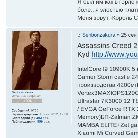
Я был им как в горле 
боле.. я злостью плати
Меня зовут -Король С
Senbonzakura
» 25 сен 
Assassins Creed 2
Kyd
http://www.yo
IntelСore I9 10900K 5
Gamer Storm castle 2
производства 4200мг
Vertex3MAXIOPS120
Senbonzakura
Истинный нефанат
Ultrastar 7K6000 12
/ EVGA GeForce RTX
Сообщений:
9795
Зарегистрирован:
16 сен 2012, 12:50
Мemory)БП-Zalman 
Благодарил (а):
493
раз.
Поблагодарили:
559
раз.
MAMBA ELITE+Zet gami
Xiaomi Mi Curved Gam