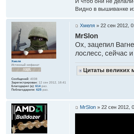
И чтоб они не делали
Видно в вышиванке и
Хмеля
» 22 сен 2012, 0
MrSlon
Ох, зацепил Вагн
лослесс, сейчас и
Хмеля
Истинный нефанат
Цитаты великих 
Сообщений:
4038
Зарегистрирован:
12 сен 2012, 16:41
Благодарил (а):
614
раз.
Поблагодарили:
625
раз.
MrSlon
» 22 сен 2012, 