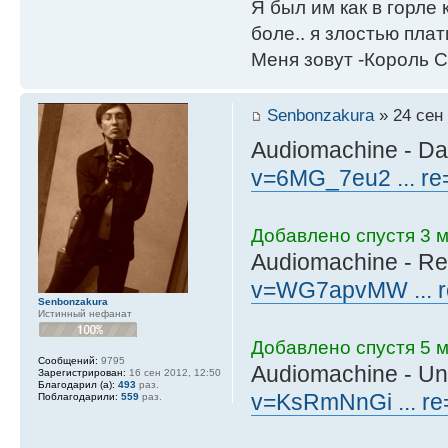
Я был им как в горле 
боле.. я злостью плати
Меня зовут -Король С
Senbonzakura
» 24 сен 
Audiomachine - D
v=6MG_7eu2 ... re
Добавлено спустя 3 м
Audiomachine - Re
v=WG7apvMW ... r
Senbonzakura
Истинный нефанат
Добавлено спустя 5 м
Сообщений:
9795
Audiomachine - Unf
Зарегистрирован:
16 сен 2012, 12:50
Благодарил (а):
493
раз.
v=KsRmNnGi ... re
Поблагодарили:
559
раз.