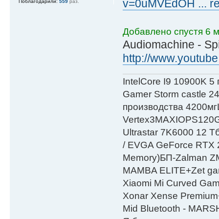
v=0uMVEdOH ... re
Поблагодарили:
559
раз.
Добавлено спустя 6 м
Audiomachine - Spi
http://www.youtube
IntelСore I9 10900K 5
Gamer Storm castle 2
производства 4200мг
Vertex3MAXIOPS120
Ultrastar 7K6000 12
/ EVGA GeForce RTX
Мemory)БП-Zalman 
MAMBA ELITE+Zet gami
Xiaomi Mi Curved Gam
Xonar Xense Premium+
Mid Bluetooth - MARS