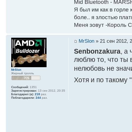
Mid Bluetooth - MARS
Я был им как в горле 
боле.. я злостью плати
Меня зовут -Король С
MrSlon
» 21 сен 2012, 
Senbonzakura
, а
люблю то, что ты 
нелюбовь не знач
MrSlon
Жирный тролль
Хотя и по такому 
Сообщений:
1351
Зарегистрирован:
13 сен 2012, 20:35
Благодарил (а):
218
раз.
Поблагодарили:
244
раз.