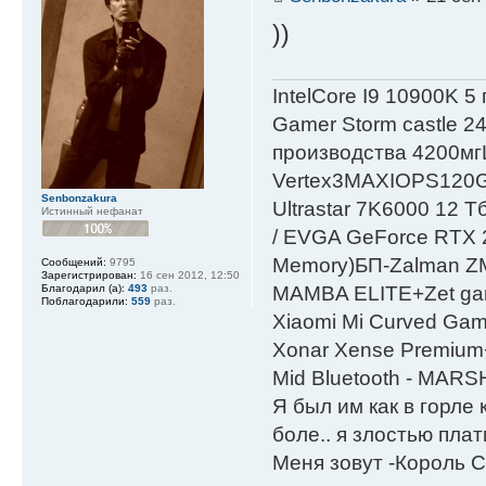
))
IntelСore I9 10900K 5
Gamer Storm castle 2
производства 4200мг
Vertex3MAXIOPS120
Senbonzakura
Ultrastar 7K6000 12
Истинный нефанат
/ EVGA GeForce RTX
Мemory)БП-Zalman 
Сообщений:
9795
Зарегистрирован:
16 сен 2012, 12:50
Благодарил (а):
493
раз.
MAMBA ELITE+Zet gami
Поблагодарили:
559
раз.
Xiaomi Mi Curved Gam
Xonar Xense Premium+
Mid Bluetooth - MARS
Я был им как в горле 
боле.. я злостью плати
Меня зовут -Король С