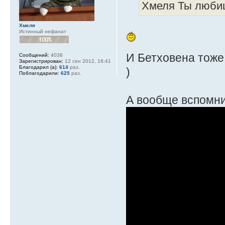
Хмеля Ты люби
Хмеля
Истинный нефанат
И Бетховена тоже,
Сообщений:
4038
Зарегистрирован:
12 сен 2012, 16:41
Благодарил (а):
614
раз.
)
Поблагодарили:
625
раз.
А вообще вспомни