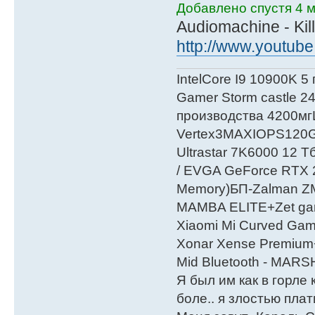
Добавлено спустя 4 м
Audiomachine - Kill
http://www.youtub
IntelСore I9 10900K 5
Gamer Storm castle 2
производства 4200мг
Vertex3MAXIOPS120
Ultrastar 7K6000 12
/ EVGA GeForce RTX
Мemory)БП-Zalman 
MAMBA ELITE+Zet gami
Xiaomi Mi Curved Gam
Xonar Xense Premium+
Mid Bluetooth - MARS
Я был им как в горле 
боле.. я злостью плати