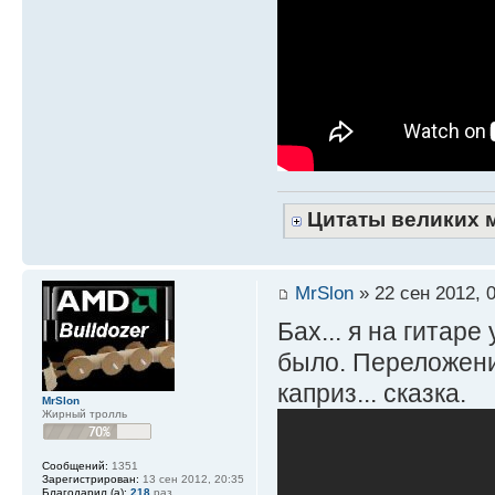
Цитаты великих 
MrSlon
» 22 сен 2012, 
Бах... я на гитаре
было. Переложение
каприз... сказка.
MrSlon
Жирный тролль
Сообщений:
1351
Зарегистрирован:
13 сен 2012, 20:35
Благодарил (а):
218
раз.