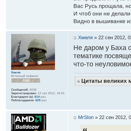
Вас Русь прощала, но
И чтоб они не делали
Видно в вышиванке и
Хмеля
» 22 сен 2012, 0
Не даром у Баха 
тематике посвящен
что-то неуловимое
Хмеля
Истинный нефанат
Цитаты великих 
Сообщений:
4038
Зарегистрирован:
12 сен 2012, 16:41
Благодарил (а):
614
раз.
Поблагодарили:
625
раз.
MrSlon
» 22 сен 2012, 