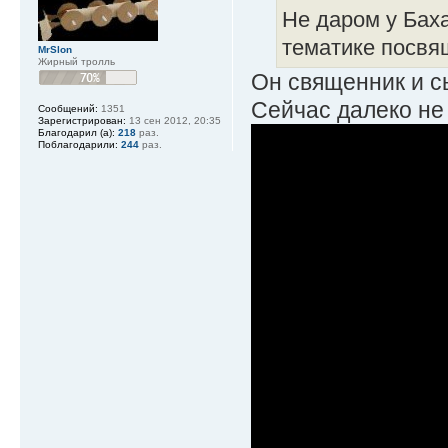
Не даром у Бах
тематике посвя
MrSlon
Жирный тролль
Он священник и с
Сейчас далеко не 
Сообщений:
1351
Зарегистрирован:
13 сен 2012, 20:35
Благодарил (а):
218
раз.
Поблагодарили:
244
раз.