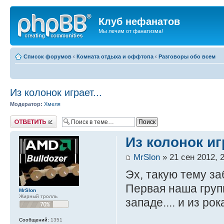
Клуб нефанатов
Мы лечим от фанатизма!
Список форумов
‹
Комната отдыха и оффтопа
‹
Разговоры обо всем
Из колонок играет...
Модератор:
Хмеля
Ответить
Из колонок игр
MrSlon
» 21 сен 2012, 
Эх, такую тему з
Первая наша груп
MrSlon
Жирный тролль
западе.... и из ро
Сообщений:
1351