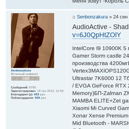
Меня зовут -Король С
Senbonzakura
» 24 сен 
AudioActive - Sh
v=6J0QpHtZOlY
IntelСore I9 10900K 5
Gamer Storm castle 2
производства 4200мг
Vertex3MAXIOPS120
Senbonzakura
Истинный нефанат
Ultrastar 7K6000 12
/ EVGA GeForce RTX
Сообщений:
9795
Зарегистрирован:
16 сен 2012, 12:50
Мemory)БП-Zalman 
Благодарил (а):
493
раз.
Поблагодарили:
559
раз.
MAMBA ELITE+Zet gami
Xiaomi Mi Curved Gam
Xonar Xense Premium+
Mid Bluetooth - MARS