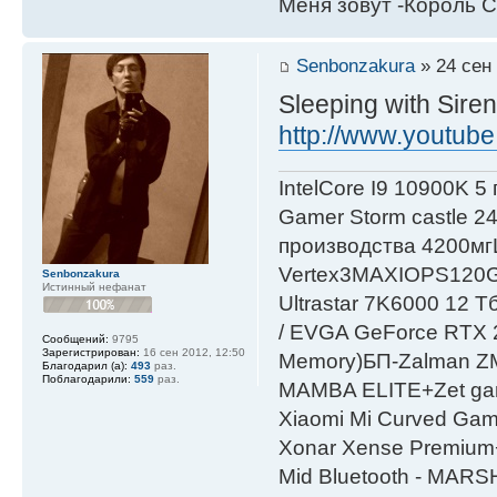
Меня зовут -Король С
Senbonzakura
» 24 сен 
Sleeping with Siren
http://www.youtub
IntelСore I9 10900K 5
Gamer Storm castle 2
производства 4200мг
Vertex3MAXIOPS120
Senbonzakura
Истинный нефанат
Ultrastar 7K6000 12
/ EVGA GeForce RTX
Сообщений:
9795
Зарегистрирован:
16 сен 2012, 12:50
Мemory)БП-Zalman 
Благодарил (а):
493
раз.
Поблагодарили:
559
раз.
MAMBA ELITE+Zet gami
Xiaomi Mi Curved Gam
Xonar Xense Premium+
Mid Bluetooth - MARS