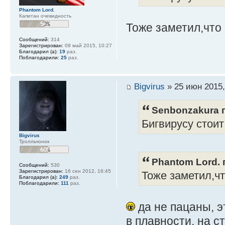
Phantom Lord.
Капитан очевидность
Тоже заметил,что
Сообщений:
314
Зарегистрирован:
09 май 2015, 10:27
Благодарил (а):
19
раз.
Поблагодарили:
25
раз.
Bigvirus
» 25 июн 2015,
Senbonzakura п
Бигвирусу стоит
Bigvirus
Тролльчонок
Phantom Lord. 
Сообщений:
530
Зарегистрирован:
16 сен 2012, 16:45
Тоже заметил,чт
Благодарил (а):
249
раз.
Поблагодарили:
111
раз.
да не пацаны, э
в плавности, на с