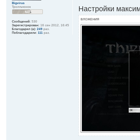
Bigvirus
Настройки макси
Тролльчонок
ВЛОЖЕНИЯ
Сообщений:
530
Зарегистрирован:
16 сен 2012, 16:45
Благодарил (а):
249
раз.
Поблагодарили:
111
раз.