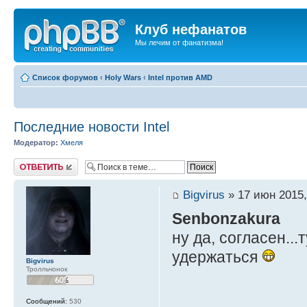
Клуб нефанатов
Мы лечим от фанатизма!
Список форумов
‹
Holy Wars
‹
Intel против AMD
Последние новости Intel
Модератор:
Хмеля
Ответить
Bigvirus
» 17 июн 2015,
Senbonzakura
ну да, согласен..
удержаться
Bigvirus
Тролльчонок
Сообщений:
530