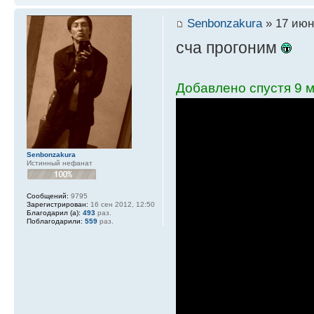
Senbonzakura
» 17 июн
сча прогоним
Добавлено спустя 9 м
Senbonzakura
Истинный нефанат
Сообщений:
9795
Зарегистрирован:
16 сен 2012, 12:50
Благодарил (а):
493
раз.
Поблагодарили:
559
раз.