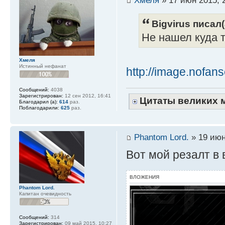
Bigvirus писал(
Не нашел куда т
Хмеля
Истинный нефанат
http://image.nofans
Сообщений:
4038
Зарегистрирован:
12 сен 2012, 16:41
Цитаты великих 
Благодарил (а):
614
раз.
Поблагодарили:
625
раз.
Phantom Lord.
» 19 июн
Вот мой резалт в 
ВЛОЖЕНИЯ
Phantom Lord.
Капитан очевидность
Сообщений:
314
Зарегистрирован:
09 май 2015, 10:27