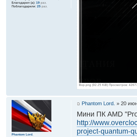
Благодарил (а):
19
раз.
Поблагодарили:
25
раз.
Вор.png (92.25 KiB) Просмотров: 4267
Phantom Lord.
» 20 июн
Мини ПК AMD "Proj
http://www.overclo
project-quantum-qu
Phantom Lord.