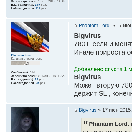
Зарегистрирован:
16 сен 2012, 16:45
Благодарил (а):
249
раз.
Поблагодарили:
111
раз.
Phantom Lord.
» 17 июн
Bigvirus
780Ti если и меня
Иначе прироста о
Phantom Lord.
Капитан очевидность
Добавлено спустя 1 м
Сообщений:
314
Bigvirus
Зарегистрирован:
09 май 2015, 10:27
Благодарил (а):
19
раз.
Может вторую 780-
Поблагодарили:
25
раз.
держит SLI, коне
Bigvirus
» 17 июн 2015,
Phantom Lord. 