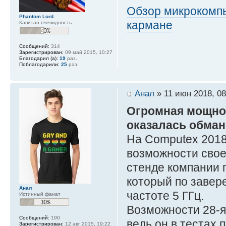
Обзор микрокомпью
Phantom Lord.
кармане
Капитан очевидность
Сообщений:
314
Зарегистрирован:
09 май 2015, 10:27
Благодарил (а):
19
раз.
Поблагодарили:
25
раз.
Анал
» 11 июн 2018, 08
Огромная мощнос
оказалась обман
На Computex 2018
возможности своег
стенде компании 
который по завер
Анал
частоте 5 ГГц.
Истинный фанат
Возможности 28-я
Сообщений:
190
ведь он в тестах 
Зарегистрирован:
12 авг 2015, 19:22