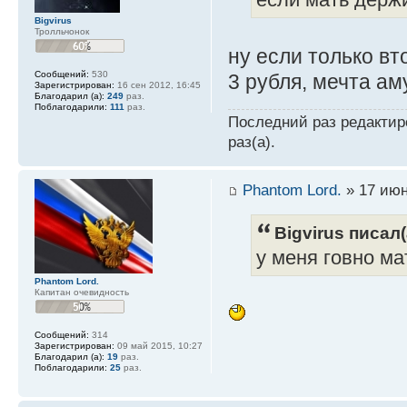
если мать держи
Bigvirus
Тролльчонок
ну если только в
Сообщений:
530
3 рубля, мечта а
Зарегистрирован:
16 сен 2012, 16:45
Благодарил (а):
249
раз.
Поблагодарили:
111
раз.
Последний раз редакти
раз(а).
Phantom Lord.
» 17 июн
Bigvirus писал(
у меня говно ма
Phantom Lord.
Капитан очевидность
Сообщений:
314
Зарегистрирован:
09 май 2015, 10:27
Благодарил (а):
19
раз.
Поблагодарили:
25
раз.