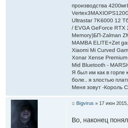
производства 4200мг
Vertex3MAXIOPS120
Ultrastar 7K6000 12
/ EVGA GeForce RTX
Мemory)БП-Zalman 
MAMBA ELITE+Zet gami
Xiaomi Mi Curved Gam
Xonar Xense Premium+
Mid Bluetooth - MARS
Я был им как в горле 
боле.. я злостью плати
Меня зовут -Король С
Bigvirus
» 17 июн 2015,
Во, наконец поня