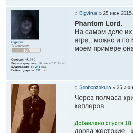
Bigvirus
» 25 июн 2015,
Phantom Lord.
На самом деле их
игре...можно и по
Bigvirus
Тролльчонок
моем примере он
Сообщений:
530
Зарегистрирован:
16 сен 2012, 16:45
Благодарил (а):
249
раз.
Поблагодарили:
111
раз.
Senbonzakura
» 25 июн
Через полчаса кри
кеплеров..
Добавлено спустя 18 
дрова жестокие.. 