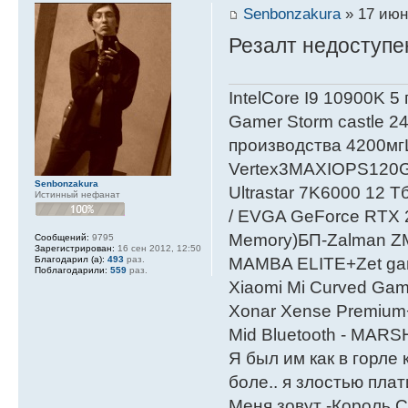
Senbonzakura
» 17 июн
Резалт недоступен
IntelСore I9 10900K 5
Gamer Storm castle 2
производства 4200мг
Vertex3MAXIOPS120
Senbonzakura
Ultrastar 7K6000 12
Истинный нефанат
/ EVGA GeForce RTX
Мemory)БП-Zalman 
Сообщений:
9795
Зарегистрирован:
16 сен 2012, 12:50
Благодарил (а):
493
раз.
MAMBA ELITE+Zet gami
Поблагодарили:
559
раз.
Xiaomi Mi Curved Gam
Xonar Xense Premium+
Mid Bluetooth - MARS
Я был им как в горле 
боле.. я злостью плати
Меня зовут -Король С