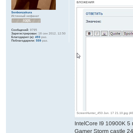
ВЛОЖЕНИЯ
Senbonzakura
Истинный нефанат
Сообщений:
9795
Зарегистрирован:
16 сен 2012, 12:50
Благодарил (а):
493
раз.
Поблагодарили:
559
раз.
ScreenHunter_453 Jun. 17 21.10.jpg (4
IntelСore I9 10900K 5
Gamer Storm castle 2