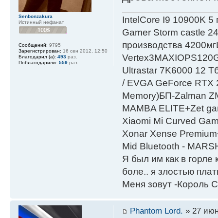
Senbonzakura
IntelСore I9 10900K 5
Истинный нефанат
Gamer Storm castle 2
производства 4200мг
Сообщений:
9795
Зарегистрирован:
16 сен 2012, 12:50
Vertex3MAXIOPS120
Благодарил (а):
493
раз.
Поблагодарили:
559
раз.
Ultrastar 7K6000 12
/ EVGA GeForce RTX
Мemory)БП-Zalman 
MAMBA ELITE+Zet gami
Xiaomi Mi Curved Gam
Xonar Xense Premium+
Mid Bluetooth - MARS
Я был им как в горле 
боле.. я злостью плати
Меня зовут -Король С
Phantom Lord.
» 27 июн