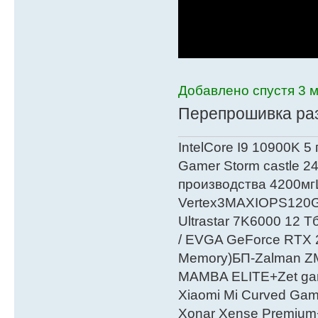
Добавлено спустя 3 м
Перепрошивка раз
IntelСore I9 10900K 5
Gamer Storm castle 2
производства 4200мг
Vertex3MAXIOPS120
Ultrastar 7K6000 12
/ EVGA GeForce RTX
Мemory)БП-Zalman 
MAMBA ELITE+Zet gami
Xiaomi Mi Curved Gam
Xonar Xense Premium+