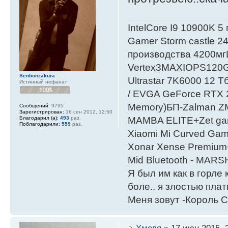
IntelСore I9 10900K 5
Gamer Storm castle 2
производства 4200мг
Vertex3MAXIOPS120
Senbonzakura
Ultrastar 7K6000 12
Истинный нефанат
/ EVGA GeForce RTX
Мemory)БП-Zalman 
Сообщений:
9795
Зарегистрирован:
16 сен 2012, 12:50
Благодарил (а):
493
раз.
MAMBA ELITE+Zet gami
Поблагодарили:
559
раз.
Xiaomi Mi Curved Gam
Xonar Xense Premium+
Mid Bluetooth - MARS
Я был им как в горле 
боле.. я злостью плати
Меня зовут -Король С
Хмеля
» 17 июн 2015, 