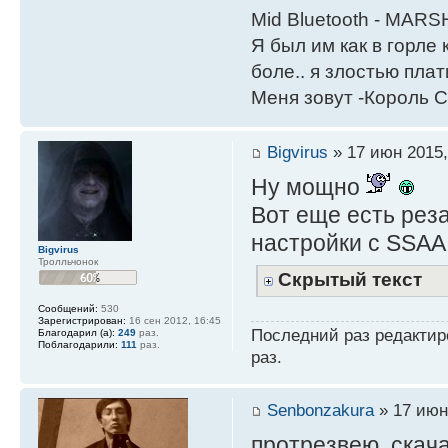
Mid Bluetooth - MARS
Я был им как в горле 
боле.. я злостью плати
Меня зовут -Король С
Bigvirus
» 17 июн 2015,
Ну мощно
Вот еще есть реза
настройки с SSAA
Bigvirus
Тролльчонок
Скрытый текст
Сообщений:
530
Зарегистрирован:
16 сен 2012, 16:45
Последний раз редакти
Благодарил (а):
249
раз.
Поблагодарили:
111
раз.
раз.
Senbonzakura
» 17 июн
протрезвею..ска