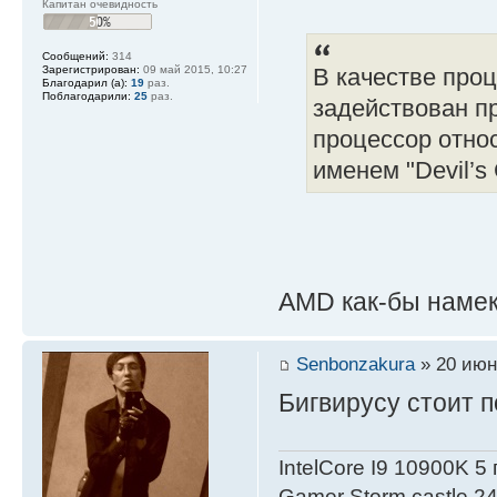
Капитан очевидность
Сообщений:
314
Зарегистрирован:
09 май 2015, 10:27
В качестве про
Благодарил (а):
19
раз.
Поблагодарили:
25
раз.
задействован пр
процессор отно
именем "Devil’s
AMD как-бы наме
Senbonzakura
» 20 июн
Бигвирусу стоит п
IntelСore I9 10900K 5
Gamer Storm castle 2