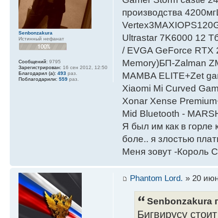
производства 4200мг
Vertex3MAXIOPS120
Senbonzakura
Ultrastar 7K6000 12
Истинный нефанат
/ EVGA GeForce RTX
Мemory)БП-Zalman 
Сообщений:
9795
Зарегистрирован:
16 сен 2012, 12:50
Благодарил (а):
493
раз.
MAMBA ELITE+Zet gami
Поблагодарили:
559
раз.
Xiaomi Mi Curved Gam
Xonar Xense Premium+
Mid Bluetooth - MARS
Я был им как в горле 
боле.. я злостью плати
Меня зовут -Король С
Phantom Lord.
» 20 июн
Senbonzakura п
Бигвирусу стоит