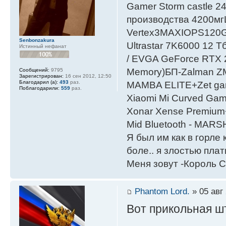
Gamer Storm castle 2
производства 4200мг
Vertex3MAXIOPS120
Senbonzakura
Ultrastar 7K6000 12
Истинный нефанат
/ EVGA GeForce RTX
Мemory)БП-Zalman 
Сообщений:
9795
Зарегистрирован:
16 сен 2012, 12:50
Благодарил (а):
493
раз.
MAMBA ELITE+Zet gami
Поблагодарили:
559
раз.
Xiaomi Mi Curved Gam
Xonar Xense Premium+
Mid Bluetooth - MARS
Я был им как в горле 
боле.. я злостью плати
Меня зовут -Король С
Phantom Lord.
» 05 авг 
Вот прикольная ш