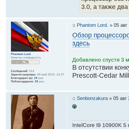
3.0, а также два
Phantom Lord.
» 05 авг 
Обзор процессоров
здесь
Phantom Lord.
Капитан очевидность
Добавлено спустя 3 м
В отсутствии кон
Сообщений:
314
Prescott-Cedar Mil
Зарегистрирован:
09 май 2015, 10:27
Благодарил (а):
19
раз.
Поблагодарили:
25
раз.
Senbonzakura
» 05 авг 
IntelСore I9 10900K 5