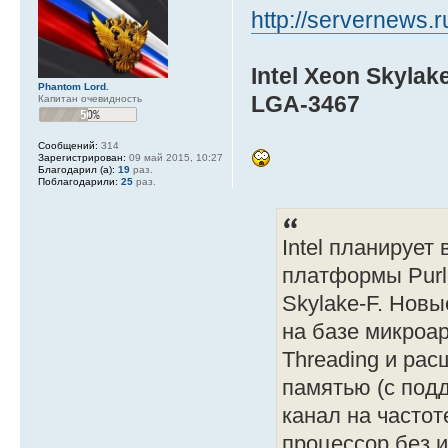
http://servernews.
Intel Xeon Skyla
Phantom Lord.
LGA-3467
Капитан очевидность
Сообщений:
314
Зарегистрирован:
09 май 2015, 10:27
Благодарил (а):
19
раз.
Поблагодарили:
25
раз.
Intel планирует
платформы Purle
Skylake-F. Новы
на базе микроар
Threading и ра
памятью (с под
канал на частот
процессор без и